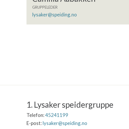
GRUPPELEDER
lysaker@speiding.no
1. Lysaker speidergruppe
Telefon:
45241199
E-post:
lysaker@speiding.no