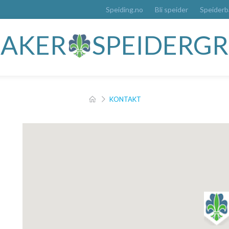
Speiding.no
Bli speider
Speider
YSAKER
SPEIDERG
KONTAKT