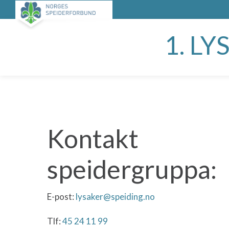
1. L
Kontakt
speidergruppa:
E-post:
lysaker@speiding.no
Tlf:
45 24 11 99