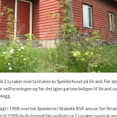
e 2.Lysaker overta bruken av Speiderhuset på Strand. Før d
r seilforeningen og før det igjen gartnerboligen til Strand 
nlegg.
lagt i 1988 overtok Speiderne i Stabekk BSK ansvar for Stra
til 1998 da de formelt ble nedlagt og 1.Lysaker overtok ans