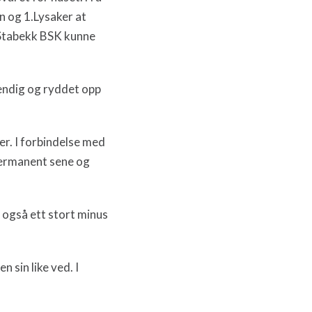
n og 1.Lysaker at
t Stabekk BSK kunne
endig og ryddet opp
er. I forbindelse med
 permanent sene og
r også ett stort minus
n sin like ved. I