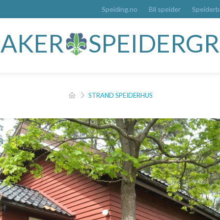
Speiding.no
Bli speider
Speider
YSAKER
SPEIDERG
STRAND SPEIDERHUS