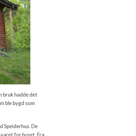
en bruk hadde det
som ble bygd som
nd Speiderhus. De
varet for huset. Fra