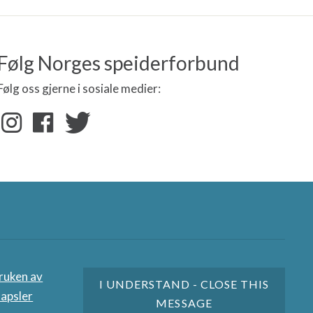
Følg Norges speiderforbund
Følg oss gjerne i sosiale medier:
nere
ruken av
I UNDERSTAND - CLOSE THIS
apsler
MESSAGE