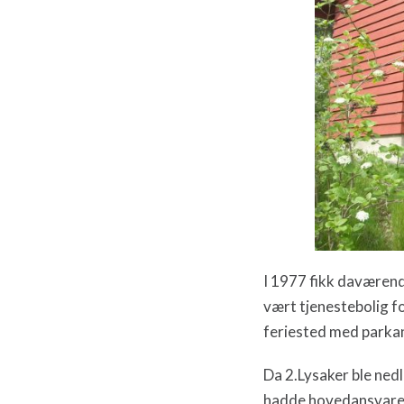
I 1977 fikk daværend
vært tjenestebolig fo
feriested med parka
Da 2.Lysaker ble ned
hadde hovedansvaret 