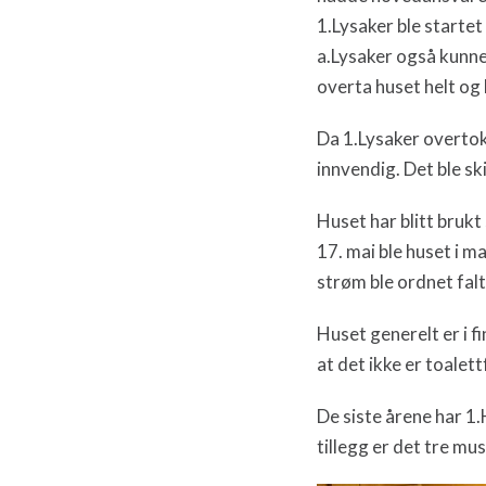
1.Lysaker ble startet
a.Lysaker også kunne
overta huset helt og
Da 1.Lysaker overto
innvendig. Det ble s
Huset har blitt brukt
17. mai ble huset i m
strøm ble ordnet falt
Huset generelt er i f
at det ikke er toalet
De siste årene har 1.H
tillegg er det tre mu