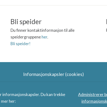
Bli speider
Du finner kontaktinformasjon til alle
speidergruppene
her
.
Bli speider!
Informasjonskapsler (cookies)
Speidergruppas samarbeidspart
er informasjonskapsler. Du kan trekke
Administrerer b
s mer her:
informasjonsk