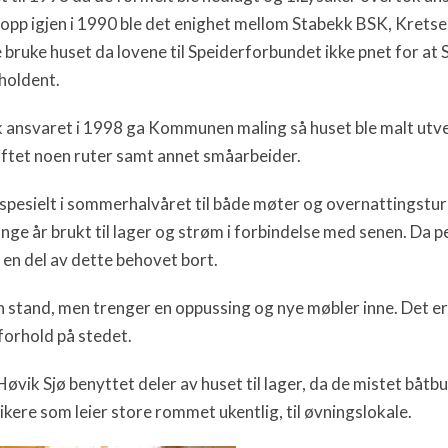
 opp igjen i 1990 ble det enighet mellom Stabekk BSK, Kretse
 bruke huset da lovene til Speiderforbundet ikke pnet for a
 holdent.
k ansvaret i 1998 ga Kommunen maling så huset ble malt utv
kiftet noen ruter samt annet småarbeider.
 spesielt i sommerhalvåret til både møter og overnattingstur
ange år brukt til lager og strøm i forbindelse med senen. Da
 en del av dette behovet bort.
in stand, men trenger en oppussing og nye møbler inne. Det e
tforhold på stedet.
øvik Sjø benyttet deler av huset til lager, da de mistet båtbue
sikere som leier store rommet ukentlig, til øvningslokale.