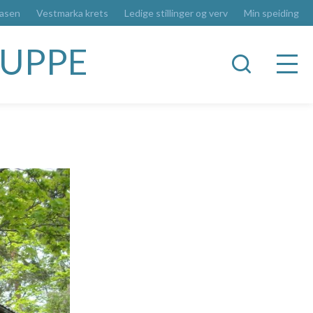
basen
Vestmarka krets
Ledige stillinger og verv
Min speiding
RUPPE