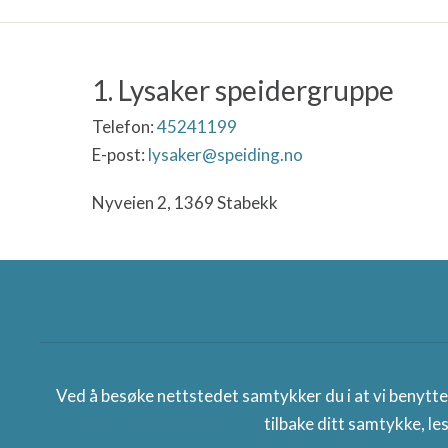
1. Lysaker speidergruppe
Telefon:
45241199
E-post:
lysaker@speiding.no
Nyveien 2, 1369 Stabekk
Norges speiderforbund
Ved å besøke nettstedet samtykker du i at vi benytt
tilbake ditt samtykke, le